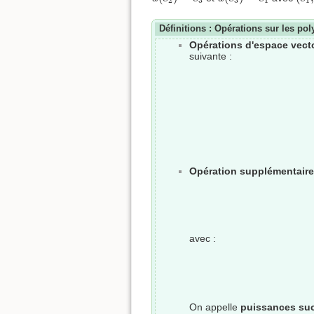
2
3
3
1
1
Définitions : Opérations sur les p
Opérations d'espace vecto
suivante :
Opération supplémentaire
avec :
On appelle
puissances su