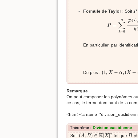
P
Formule de Taylor
: Soit
P
P
=
∑
k
(
)
n
k
P
∑
=
P
!
k
=
0
k
En particulier, par identificat
(
1
,
X
−
α
,
(
X
−
α
)
2
,
(
1
,
−
,
(
−
De plus :
X
α
X
Remarque
On peut composer les polynômes au s
ce cas, le terme dominant de la com
<html><a name=“division_euclidienn
Théorème :
Division euclidienne
(
A
,
B
)
∈
K
[
X
]
2
B
≠
2
K
(
,
)
∈
[
]
≠
Soit
tel que
A
B
X
B