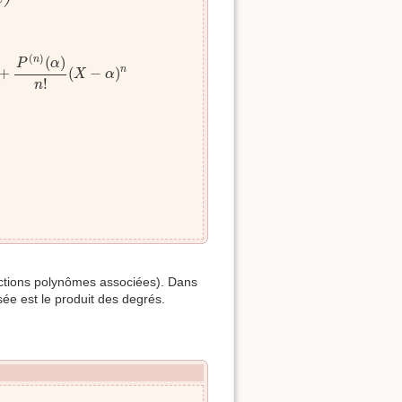
)
(
α
)
n
!
(
X
−
α
)
n
(
)
(
)
n
P
α
+
(
−
)
n
X
α
!
n
nctions polynômes associées). Dans
e est le produit des degrés.