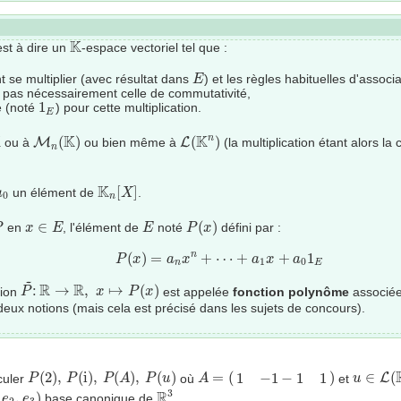
K
K
'est à dire un
-espace vectoriel tel que :
E
 se multiplier (avec résultat dans
) et les règles habituelles d'associat
E
is pas nécessairement celle de commutativité,
1
E
1
é (noté
) pour cette multiplication.
E
M
n
(
K
)
L
(
K
n
)
K
K
K
n
(
)
(
)
ou à
M
ou bien même à
L
(la multiplication étant alors la
n
K
n
[
X
]
K
[
]
un élément de
.
a
X
0
n
P
(
x
)
P
x
∈
E
E
∈
(
)
en
, l'élément de
noté
défini par :
P
x
E
E
P
x
P
(
x
)
=
a
n
x
n
+
⋯
+
a
1
x
+
a
0
1
E
(
)
=
+
⋯
+
+
1
n
P
x
a
x
a
x
a
1
0
n
E
P
~
:
R
→
R
,
x
↦
P
(
x
)
~
R
R
:
→
,
↦
(
)
tion
est appelée
fonction polynôme
associé
P
x
P
x
deux notions (mais cela est précisé dans les sujets de concours).
u
∈
L
(
R
P
(
2
)
,
P
(
i
)
,
P
(
A
)
,
P
(
u
)
A
=
(
1
−
1
−
1
1
)
(
2
)
,
(
i
)
,
(
)
,
(
)
=
(
)
∈
(
1
−
1
−
1
1
culer
où
et
L
P
P
P
A
P
u
A
u
R
3
,
e
2
,
e
3
)
3
R
,
)
base canonique de
.
e
e