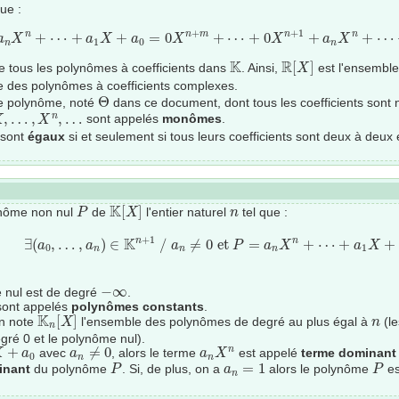
ue :
P
=
a
n
X
n
+
⋯
+
a
1
X
+
a
0
=
0
X
n
+
m
+
⋯
+
0
X
n
+
1
+
a
n
X
n
+
⋯
+
a
1
X
+
+
1
+
⋯
+
+
=
0
+
⋯
+
0
+
+
⋯
n
n
m
n
n
a
X
a
X
a
X
X
a
X
1
0
n
n
R
[
X
]
K
K
R
[
]
e tous les polynômes à coefficients dans
. Ainsi,
est l'ensemble
X
e des polynômes à coefficients complexes.
Θ
Θ
e polynôme, noté
dans ce document, dont tous les coefficients sont n
…
,
X
n
,
…
,
…
,
,
…
n
sont appelés
monômes
.
X
X
 sont
égaux
si et seulement si tous leurs coefficients sont deux à deux
K
[
X
]
P
n
K
[
]
nôme non nul
de
l'entier naturel
tel que :
P
X
n
∃
(
a
0
,
…
,
a
n
)
∈
K
n
+
1
/
a
n
≠
0
et
P
=
a
n
X
n
+
⋯
+
a
1
X
+
a
0
+
1
K
n
∃
(
,
…
,
)
∈
/
≠
0
et
=
+
⋯
+
+
n
a
a
a
P
a
X
a
X
0
1
n
n
n
−
∞
−
∞
e nul est de degré
.
sont appelés
polynômes constants
.
K
n
[
X
]
n
K
[
]
on note
l'ensemble des polynômes de degré au plus égal à
(l
X
n
n
gré 0 et le polynôme nul).
a
n
≠
0
a
n
X
n
+
≠
0
n
avec
, alors le terme
est appelé
terme dominant
X
a
a
a
X
0
n
n
P
P
a
n
=
1
=
1
inant
du polynôme
. Si, de plus, on a
alors le polynôme
est
P
a
P
n