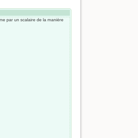
me par un scalaire de la manière
k
)
X
k