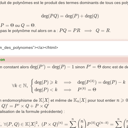
duit de polynômes est le produit des termes dominants de tous ces po
deg
(
P
Q
)
=
deg
(
P
)
+
deg
(
Q
)
deg
(
)
=
deg
(
)
+
deg
(
)
P
Q
P
Q
P
=
Θ
Q
=
Θ
=
Θ
=
Θ
i
ou
.
P
Q
P
Q
=
P
R
⟹
Q
=
R
=
⟹
=
 pas le polynôme nul alors on a :
.
P
Q
P
R
Q
R
on_des_polynomes”></a></html>
ion
deg
(
P
′
)
=
deg
(
P
)
−
1
P
′
=
Θ
′
′
deg
(
)
=
deg
(
)
−
1
=
Θ
n constant alors
sinon
donc est de 
P
P
P
∀
k
∈
N
,
{
deg
(
P
)
⩾
k
⟹
deg
(
P
(
k
)
)
=
deg
(
P
)
−
k
deg
(
P
)
<
k
⟹
{
(
)
⩾
deg
(
)
⟹
deg
(
)
=
deg
(
)
−
k
P
k
P
P
k
N
∀
∈
,
k
(
)
deg
(
)
<
⟹
=
Θ
k
P
k
P
K
[
X
]
K
n
[
X
]
n
⩾
0
K
K
⩾
[
]
[
]
0
n endomorphisme de
et même de
pour tout entier
X
X
n
n
Q
)
′
=
P
′
×
Q
+
P
×
Q
′
′
′
′
×
)
=
×
+
×
Q
P
Q
P
Q
lisation de la formule précédente) :
N
,
∀
(
P
,
Q
)
∈
K
[
X
]
2
,
(
P
×
Q
)
(
n
)
=
∑
k
=
0
n
(
n
k
)
P
(
k
)
Q
(
n
−
k
)
=
∑
k
=
0
n
(
n
k
n
n
(
)
(
∑
n
∑
2
(
)
(
)
(
−
)
N
K
,
∀
(
,
)
∈
[
]
,
(
×
)
=
=
n
k
n
k
P
Q
X
P
Q
P
Q
k