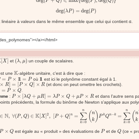
⩽
deg
(
+
)
max
{
deg
(
)
,
deg
(
)
}
P
Q
P
Q
deg
(
λ
P
)
=
deg
(
P
)
deg
(
)
=
deg
(
)
λ
P
P
a
 linéaire à valeurs dans le même ensemble que celui qui contient
.
a
_des_polynomes”></a></html>
K
[
X
]
(
λ
,
μ
)
K
[
]
(
,
)
et
un couple de scalaires.
X
λ
μ
K
K
est une
-algèbre unitaire, c'est à dire que :
=
P
×
1
1
=
P
1
1
=
×
1
1
=
1
1
où
est ici le polynôme constant égal à 1.
P
P
R
]
=
[
P
×
Q
]
×
R
×
]
=
[
×
]
×
(et donc on peut omettre les crochets).
R
P
Q
R
P
×
Q
=
×
.
P
Q
P
×
[
λ
Q
+
μ
R
]
=
λ
P
×
Q
+
μ
P
×
R
×
[
+
]
=
×
+
×
omme
:
et dans l'autre sens p
P
λ
Q
μ
R
λ
P
Q
μ
P
R
ints précédents, la formule du binôme de Newton s'applique aux pol
n
∈
N
,
∀
(
P
,
Q
)
∈
K
[
X
]
2
,
[
P
+
Q
]
n
=
∑
k
=
0
n
(
n
k
)
P
k
Q
n
−
k
=
∑
k
=
0
n
(
n
k
)
n
n
(
)
(
∑
n
∑
n
2
−
N
K
∈
,
∀
(
,
)
∈
[
]
,
[
+
]
=
=
n
k
n
k
P
Q
X
P
Q
P
Q
k
k
=
0
=
0
k
k
P
×
Q
P
Q
×
est égale au « produit » des évaluations de
et de
(ce « pro
P
Q
P
Q