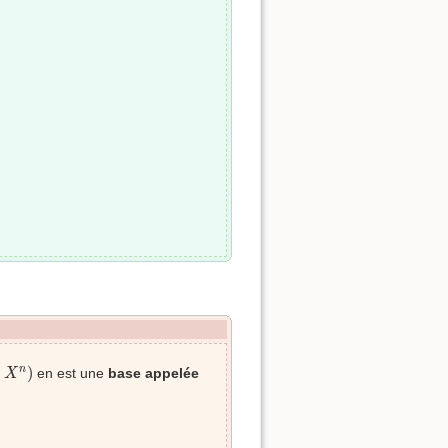
⩾
1
n
)
,
)
n
en est une
base appelée
X