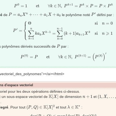
P
0
=
1
et
∀
k
∈
N
,
P
k
+
1
=
P
k
×
P
=
P
×
P
k
0
+
1
N
=
1
et
∀
∈
,
=
×
=
×
k
k
k
P
k
P
P
P
P
P
P
′
P
=
a
n
X
n
+
⋯
+
a
1
X
+
a
0
′
=
+
⋯
+
+
n
vé
de
le polynôme noté
défini par :
P
a
X
a
X
a
P
1
0
n
⎧
⎪

P
′
=
{
Θ
si
n
=
0
∑
k
=
1
n
k
a
k
X
k
−
1
=
∑
k
=
0
n
−
1
(
k
+
1
)
a
k
+
1
X
k
si
n
⎪
Θ
si
=
0
n
⎨
−
1
′
n
n
=
⎪

P
∑
∑
⎩
⎪
−
1
⩾
si
1
=
(
+
1
)
k
k
n
k
a
X
k
a
X
+
1
k
k
=
1
=
0
k
k
P
es polynômes dérivés successifs de
par :
P
P
(
0
)
=
P
et
∀
k
∈
N
,
P
(
k
+
1
)
=
(
P
(
k
)
)
′
′
(
)
(
0
)
(
+
1
)
(
)
N
=
et
∀
∈
,
=
k
k
P
P
k
P
P
vectoriel_des_polynomes”></a></html>
ns d'espace vectoriel
oriel pour les deux opérations définies ci-dessus.
K
[
X
]
(
1
,
X
,
…
,
X
n
+
1
K
[
]
+
1
(
1
,
,
…
 un sous-espace vectoriel de
de dimension
et
X
n
X
]
.
(
P
,
Q
)
∈
K
[
X
]
2
λ
∈
K
∗
∗
2
K
K
(
,
)
∈
[
]
∈
degré
. Pour tout
et tout
:
P
Q
X
λ
deg
(
P
+
Q
)
⩽
max
{
deg
(
P
)
,
deg
(
Q
)
}