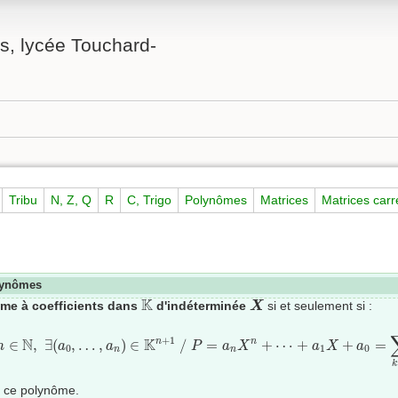
, lycée Touchard-
Tribu
N, Z, Q
R
C, Trigo
Polynômes
Matrices
Matrices car
olynômes
X
K
K
me à coefficients dans
d'indéterminée
si et seulement si :
X
∃
n
∈
N
,
∃
(
a
0
,
…
,
a
n
)
∈
K
n
+
1
/
P
=
a
n
X
n
+
⋯
+
a
1
X
+
a
0
=
∑
k
=
0
n
a
+
1
N
K
n
∈
,
∃
(
,
…
,
)
∈
/
=
+
⋯
+
+
=
n
n
a
a
P
a
X
a
X
a
0
1
0
n
n
k
)
ce polynôme.