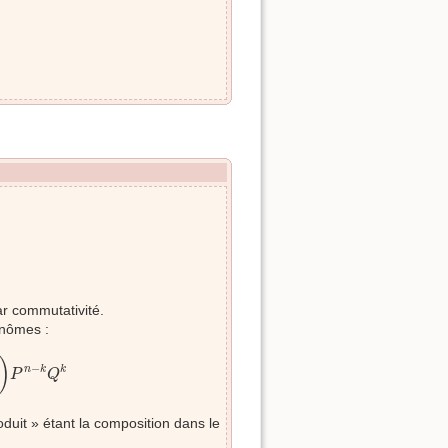
ar commutativité.
ynômes :
P
n
−
k
Q
k
)
−
n
k
k
P
Q
duit » étant la composition dans le