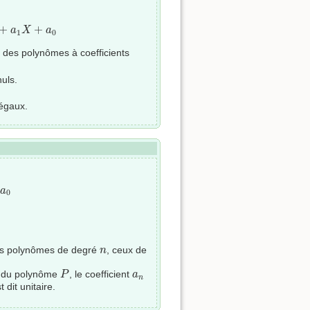
+
a
0
+
+
a
X
a
1
0
 des polynômes à coefficients
uls.
 égaux.
a
0
n
es polynômes de degré
, ceux de
n
P
a
n
du polynôme
, le coefficient
P
a
n
 dit unitaire.