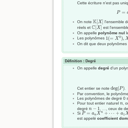
Cette écriture n'est pas uniq
=
P
K
[
X
]
K
[
]
On note
l'ensemble d
X
C
[
X
]
C
[
]
réels et
est l'ensembl
X
On appelle
polynôme nul
l
1
(
=
X
0
)
,
X
,
0
1
(
=
)
,
Les polynômes
X
On dit que deux polynômes
Définition : Degré
On appelle
degré
d'un poly
deg
(
P
)
deg
(
)
Cet entier se note
.
P
Par convention, le polynôm
Les polynômes de degré 0 
n
Pour tout entier naturel
, 
n
n
−
1
−
1
degré
, …, ceux de de
n
P
=
a
n
X
n
+
⋯
+
a
1
X
+
a
0
=
+
⋯
+
n
Si
P
a
X
a
1
n
est appelé
coefficient dom