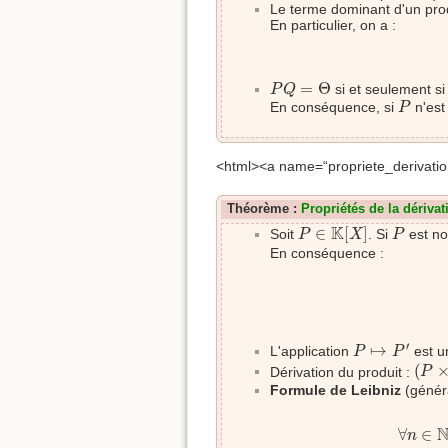
Le terme dominant d'un pro
En particulier, on a :
P
Q
=
Θ
=
Θ
si et seulement s
P
Q
P
En conséquence, si
n'est
P
<html><a name=“propriete_derivati
Théorème :
Propriétés de la dérivat
P
∈
K
[
X
]
P
K
∈
[
]
Soit
. Si
est no
P
X
P
En conséquence :
P
↦
P
′
′
↦
L'application
est u
P
P
(
P
×
(
Dérivation du produit :
P
Formule de Leibniz
(généra
∀
n
∈
∀
∈
n