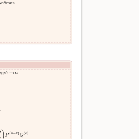
lynômes.
−
∞
−
∞
degré
.
P
(
k
)
=
Θ
.
)
P
(
n
−
k
)
Q
(
k
)
)
n
(
−
)
(
)
n
k
k
P
Q
k