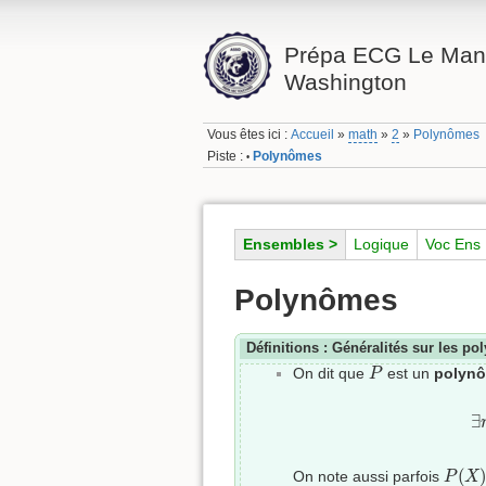
Prépa ECG Le Mans
Washington
Vous êtes ici :
Accueil
»
math
»
2
»
Polynômes
Piste :
Polynômes
•
Ensembles >
Logique
Voc Ens
Polynômes
Définitions : Généralités sur les p
P
On dit que
est un
polynô
P
∃
P
(
X
)
(
On note aussi parfois
P
X