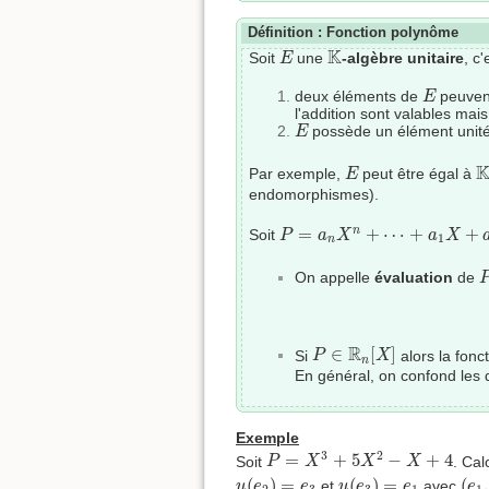
Définition : Fonction polynôme
E
K
K
Soit
une
-algèbre unitaire
, c
E
E
deux éléments de
peuvent
E
l'addition sont valables ma
E
possède un élément unit
E
E
K
Par exemple,
peut être égal à
E
endomorphismes).
P
=
a
n
X
n
+
⋯
+
a
1
X
+
a
0
=
+
⋯
+
+
n
Soit
P
a
X
a
X
1
n
On appelle
évaluation
de
P
∈
R
n
[
X
]
R
∈
[
]
Si
alors la fonc
P
X
n
En général, on confond les 
Exemple
P
=
X
3
+
5
X
2
−
X
+
4
3
2
=
+
5
−
+
4
Soit
. Cal
P
X
X
X
u
(
e
2
)
=
e
3
u
(
e
3
)
=
e
1
(
e
1
(
)
=
(
)
=
(
,
et
avec
u
e
e
u
e
e
e