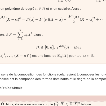
=
0
=
0
k
k
n
∈
N
α
N
∈
un polynôme de degré
et
un scalaire. Alors :
n
α
=
0
n
P
(
k
)
(
α
)
k
!
(
X
−
α
)
k
=
P
(
α
)
+
P
′
(
α
)
(
X
−
α
)
+
P
″
(
α
)
2
(
X
−
α
)
2
+
⋯
+
P
(
n
′′
(
)
(
)
α
P
α
′
2
(
−
)
=
(
)
+
(
)
(
−
)
+
(
−
)
+
⋯
k
X
α
P
α
P
α
X
α
X
α
2
P
=
∑
k
=
0
n
a
k
X
k
n
∑
=
k
ion, si
alors :
P
a
X
k
=
0
k
∀
k
∈
[
[
0
,
n
]
]
,
P
(
k
)
(
0
)
=
k
!
a
k
(
)
∀
∈
[
[
0
,
]
]
,
(
0
)
=
!
k
k
n
P
k
a
k
…
,
(
X
−
α
)
n
)
K
n
[
X
]
α
∈
K
2
K
K
)
,
…
,
(
−
)
)
[
]
∈
n
est une base de
pour tout
.
α
X
α
X
α
n
ens de la composition des fonctions (cela revient à composer les fo
posée est la composée des termes dominants et le degré de la composé
e”></a></html>
(
Q
,
R
)
∈
K
[
X
]
2
Θ
2
K
Θ
(
,
)
∈
[
]
. Alors, il existe un unique couple
tel que :
Q
R
X