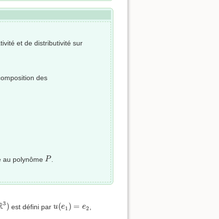
ivité et de distributivité sur
 composition des
P
e au polynôme
.
P
3
)
u
(
e
1
)
=
e
2
3
R
)
(
)
=
est défini par
,
u
e
e
1
2