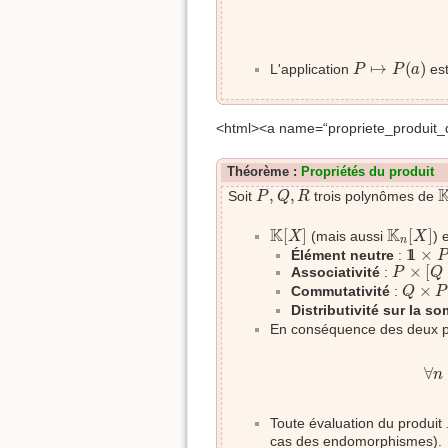
P
↦
P
(
a
)
↦
(
)
L'application
est
P
P
a
<html><a name=“propriete_produit
Théorème :
Propriétés du produit
P
,
Q
,
R
,
,
Soit
trois polynômes de
P
Q
R
K
[
X
]
K
n
[
X
]
K
K
[
]
[
]
(mais aussi
) 
X
X
n
1
1
×
P
1
1
×
Élément neutre
:
P
P
×
[
Q
×
×
[
Associativité
:
P
Q
Q
×
P
=
×
Commutativité
:
Q
P
Distributivité sur la s
En conséquence des deux po
∀
∀
n
Toute évaluation du produit
cas des endomorphismes).