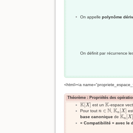
On appelle
polynôme déri
On définit par récurrence l
<html><a name=“propriete_espace_
Théorème : Propriétés des opératio
K
[
X
]
K
K
K
[
]
est un
-espace vect
X
K
n
[
X
]
n
∈
N
N
K
∈
[
]
Pour tout
,
est
n
X
n
K
n
[
X
]
K
[
base canonique
de
X
n
« Compatibilité » avec le 