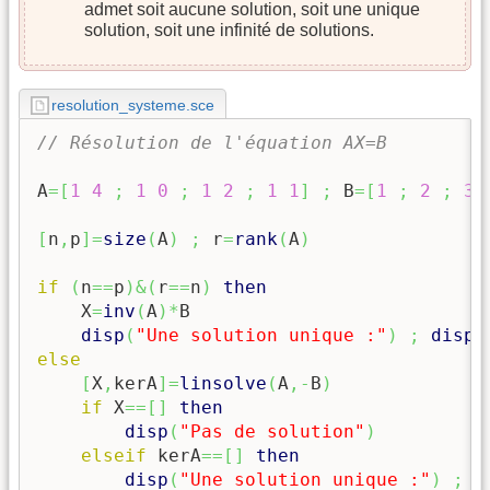
admet soit aucune solution, soit une unique
solution, soit une infinité de solutions.
resolution_systeme.sce
// Résolution de l'équation AX=B
A
=
[
1
4
;
1
0
;
1
2
;
1
1
]
;
 B
=
[
1
;
2
;
3
[
n
,
p
]
=
size
(
A
)
;
 r
=
rank
(
A
)
if
(
n
==
p
)
&
(
r
==
n
)
then
    X
=
inv
(
A
)
*
B

disp
(
"Une solution unique :"
)
;
disp
(
else
[
X
,
kerA
]
=
linsolve
(
A
,-
B
)
if
 X
==
[
]
then
disp
(
"Pas de solution"
)
elseif
 kerA
==
[
]
then
disp
(
"Une solution unique :"
)
;
d