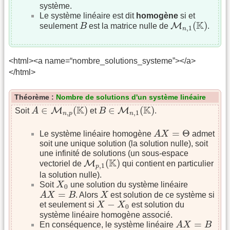
système.
Le système linéaire est dit
homogène
si et
M
n
,
1
(
K
)
B
K
(
)
M
seulement
B
est la matrice nulle de
.
,
1
n
<html><a name=“nombre_solutions_systeme”></a>
</html>
Théorème :
Nombre de solutions d'un système linéaire
A
∈
M
n
,
p
(
K
)
B
∈
M
n
,
1
(
K
)
K
K
∈
(
)
∈
(
)
M
M
Soit
A
et
B
.
,
,
1
n
p
n
A
X
=
Θ
=
Θ
Le système linéaire homogène
A
X
admet
soit une unique solution (la solution nulle), soit
une infinité de solutions (un sous-espace
M
p
,
1
(
K
)
K
(
)
M
vectoriel de
qui contient en particulier
,
1
p
la solution nulle).
X
0
Soit
X
une solution du système linéaire
0
A
X
=
B
X
=
A
X
B
. Alors
X
est solution de ce système si
X
−
X
0
−
et seulement si
X
X
est solution du
0
système linéaire homogène associé.
A
X
=
B
=
En conséquence, le système linéaire
A
X
B