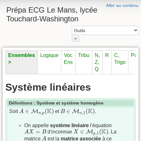
Aller au contenu
Prépa ECG Le Mans, lycée
Touchard-Washington
>
Ensembles
Logique
Voc
Tribu
N,
R
C,
Pol
>
Ens
Z,
Trigo
Q
Système linéaires
Définitions : Système et système homogène
A
∈
M
n
,
p
(
K
)
B
∈
M
n
,
1
(
K
)
K
K
∈
(
)
∈
(
)
M
M
Soit
A
et
B
.
,
,
1
n
p
n
On appelle
système linéaire
l'équation
X
∈
M
p
,
1
(
K
)
A
X
=
B
K
=
∈
(
)
M
A
X
B
d'inconnue
X
. La
,
1
p
A
matrice
A
est la
matrice associée
à ce