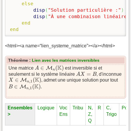
else
disp
(
"Solution particulière :"
)
;
disp
(
"À une combinaison linéaire 
end
end
<html><a name=“lien_systeme_matrice”></a></html>
Théorème :
Lien avec les matrices inversibles
A
∈
M
n
(
K
)
K
∈
(
)
M
Une matrice
A
est inversible si et
n
A
X
=
B
=
seulement si le système linéaire
A
X
B
, d'inconnue
X
∈
M
n
,
1
(
K
)
K
∈
(
)
M
X
, admet une unique solution pour tout
,
1
n
B
∈
M
n
,
1
(
K
)
K
∈
(
)
M
B
.
,
1
n
Ensembles
Logique
Voc
Tribu
N,
R
C,
Pol
>
Ens
Z,
Trigo
Q