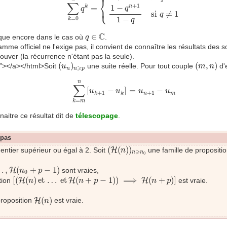
⎪
⎨
∑
+
1
⎩
1
−
⎪
n
=
k
q
q
si
≠
1
q
1
−
=
0
q
k
q
∈
C
C
∈
que encore dans le cas où
.
q
mme officiel ne l'exige pas, il convient de connaître les résultats des s
ouver (la récurrence n'étant pas la seule).
(
u
n
)
n
⩾
p
(
m
,
n
)
(
)
(
,
)
”></a></html>Soit
une suite réelle. Pour tout couple
d'
u
m
n
⩾
n
n
p
∑
k
=
m
n
[
u
k
+
1
−
u
k
]
=
u
n
+
1
−
u
m
n
∑
[
−
]
=
−
u
u
u
u
+
1
+
1
n
m
k
k
=
k
m
naitre ce résultat dit de
télescopage
.
 pas
(
H
(
n
)
)
n
⩾
n
0
(
(
)
)
entier supérieur ou égal à 2. Soit
H
une famille de propositio
n
⩾
n
n
0
…
,
H
(
n
0
+
p
−
1
)
…
,
(
+
−
1
)
H
sont vraies,
n
p
0
[
(
H
(
n
)
et
…
et
H
(
n
+
p
−
1
)
)
⟹
H
(
n
+
p
)
]
[
(
(
)
et
…
et
(
+
−
1
)
)
⟹
(
+
)
]
tion
H
H
H
est vraie.
n
n
p
n
p
H
(
n
)
(
)
 proposition
H
est vraie.
n