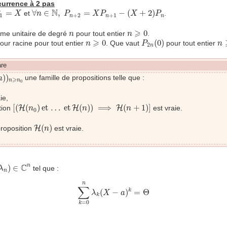
currence à 2 pas
∀
n
∈
N
,
P
n
+
2
=
X
P
n
+
1
−
(
X
+
2
)
P
n
1
=
X
N
=
∀
∈
,
=
−
(
+
2
)
et
.
X
n
P
X
P
X
P
1
+
2
+
1
n
n
n
n
⩾
0
n
⩾
0
me unitaire de degré
pour tout entier
.
n
n
P
2
n
(
0
)
n
⩾
0
n
⩾
0
(
0
)
ur racine pour tout entier
. Que vaut
pour tout entier
n
P
n
2
n
are
n
)
)
n
⩾
n
0
)
)
une famille de propositions telle que :
n
⩾
n
n
0
ie,
[
(
H
(
n
0
)
et
…
et
H
(
n
)
)
⟹
H
(
n
+
1
)
]
[
(
(
)
et
…
et
(
)
)
⟹
(
+
1
)
]
tion
H
H
H
est vraie.
n
n
n
0
H
(
n
)
(
)
 proposition
H
est vraie.
n
n
)
∈
C
n
C
n
)
∈
tel que :
λ
n
∑
k
=
0
n
λ
k
(
X
−
a
)
k
=
Θ
n
∑
(
−
)
=
Θ
k
λ
X
a
k
=
0
k