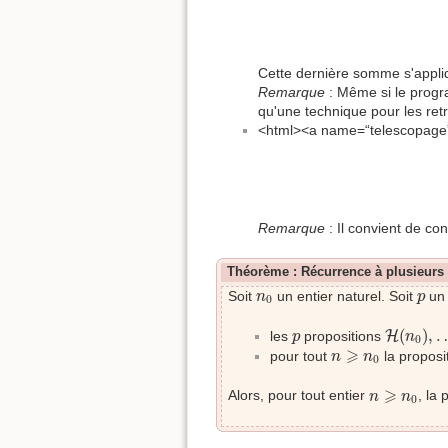
Cette dernière somme s'appli
Remarque
: Même si le progra
qu'une technique pour les retr
<html><a name=“telescopage
Remarque
: Il convient de con
Théorème : Récurrence à plusieurs
n
0
p
Soit
un entier naturel. Soit
un 
n
p
0
H
(
n
0
)
,
p
(
)
,
les
propositions
H
p
n
0
n
⩾
n
0
⩾
pour tout
la proposi
n
n
0
n
⩾
n
0
⩾
Alors, pour tout entier
, la
n
n
0