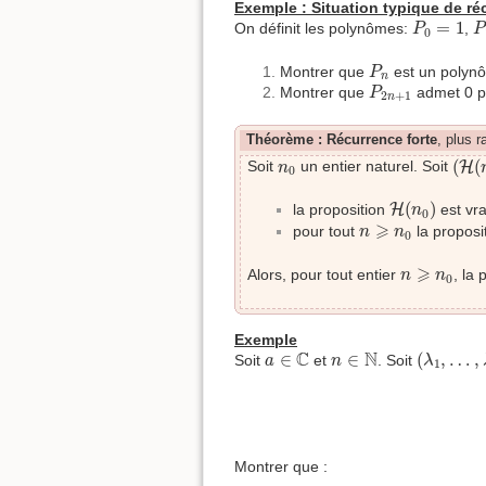
Exemple : Situation typique de ré
P
0
=
1
P
=
1
On définit les polynômes:
,
P
P
0
P
n
Montrer que
est un polynô
P
n
P
2
n
+
1
Montrer que
admet 0 po
P
2
+
1
n
Théorème : Récurrence forte
, plus r
(
H
(
n
0
(
(
Soit
un entier naturel. Soit
H
n
0
H
(
n
0
)
(
)
la proposition
H
est vra
n
0
n
⩾
n
0
⩾
pour tout
la proposi
n
n
0
n
⩾
n
0
⩾
Alors, pour tout entier
, la
n
n
0
Exemple
(
λ
1
,
…
,
λ
a
∈
C
n
∈
N
C
N
∈
∈
(
,
…
,
Soit
et
. Soit
a
n
λ
1
Montrer que :