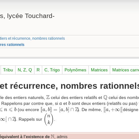
, lycée Touchard-
iers et récurrence, nombres rationnels
res rationnels
Tribu
N, Z, Q
R
C, Trigo
Polynômes
Matrices
Matrices car
et récurrence, nombres rationnel
Q
Z
Z
Q
e des entiers naturels,
celui des entiers relatifs et
celui des nombr
b
a
. Rappelons par contre que, si
et
sont deux entiers (relatifs ou pas)
a
b
[
[
a
,
b
]
]
=
[
a
,
b
]
∩
Z
[
[
a
,
+
∞
[
[
⩽
n
⩽
b
⩽
⩽
Z
[
[
,
]
]
=
[
,
]
∩
[
[
,
+
∞
[
[
(ou encore
). De même,
désigne 
n
b
a
b
a
b
a
(
n
k
)
(
)
∩
Z
n
Z
∞
[
∩
). Rappels sur
.
k
N
N
quivalent à l'existence de
, admis