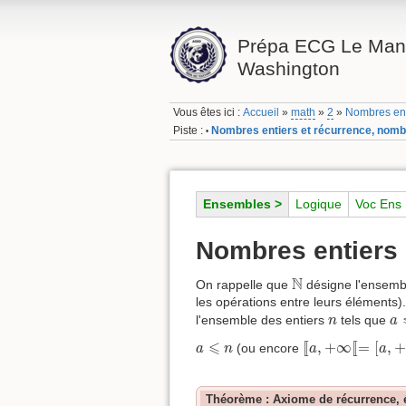
Prépa ECG Le Mans
Washington
Vous êtes ici :
Accueil
»
math
»
2
»
Nombres ent
Piste :
Nombres entiers et récurrence, nomb
•
Ensembles >
Logique
Voc Ens
Nombres entiers 
N
N
On rappelle que
désigne l'ensembl
les opérations entre leurs éléments)
a
n
l'ensemble des entiers
tels que
n
a
[
[
a
,
+
∞
[
[
=
[
a
,
+
∞
[
a
⩽
n
⩽
[
[
,
+
∞
[
[
=
[
,
+
(ou encore
a
n
a
a
Théorème : Axiome de récurrence, é