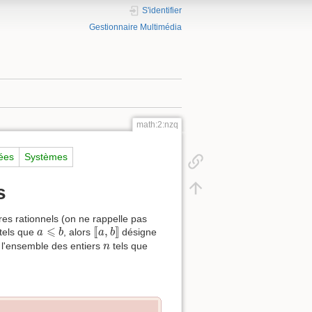
S'identifier
Gestionnaire Multimédia
math:2:nzq
rées
Systèmes
s
es rationnels (on ne rappelle pas
[
[
a
,
b
]
]
a
⩽
b
⩽
[
[
,
]
]
 tels que
, alors
désigne
a
b
a
b
n
l'ensemble des entiers
tels que
n