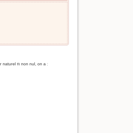
n
r naturel
non nul, on a :
n