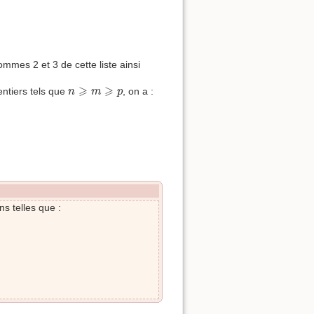
ommes 2 et 3 de cette liste ainsi
n
⩾
m
⩾
p
⩾
⩾
entiers tels que
, on a :
n
m
p
ns telles que :