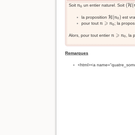
(
H
(
n
0
(
(
Soit
un entier naturel. Soit
H
n
0
H
(
n
0
)
(
)
la proposition
H
est vra
n
0
n
⩾
n
0
⩾
pour tout
; la propos
n
n
0
n
⩾
n
0
⩾
Alors, pour tout entier
, la
n
n
0
Remarques
<html><a name=“quatre_somm