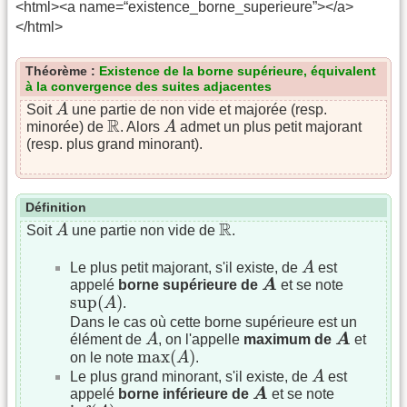
<html><a name=“existence_borne_superieure”></a>
</html>
Théorème :
Existence de la borne supérieure, équivalent
à la convergence des suites adjacentes
A
Soit
A
une partie de non vide et majorée (resp.
A
R
R
minorée) de
. Alors
A
admet un plus petit majorant
(resp. plus grand minorant).
Définition
A
R
R
Soit
A
une partie non vide de
.
A
Le plus petit majorant, s'il existe, de
A
est
A
appelé
borne supérieure de
A
et se note
sup
(
A
)
sup
(
)
A
.
Dans le cas où cette borne supérieure est un
A
A
élément de
A
, on l'appelle
maximum de
A
et
max
(
A
)
max
(
)
on le note
A
.
A
Le plus grand minorant, s'il existe, de
A
est
A
appelé
borne inférieure de
A
et se note
inf
(
A
)