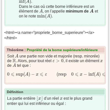
inf
(
)
A
.
Dans le cas où cette borne inférieure est un
A
A
élément de
A
, on l'appelle
minimum de
A
et
min
(
A
)
min
(
)
on le note
A
.
<html><a name=“propriete_borne_superieure”></a>
</html>
Théorème :
Propriété de la borne supérieure/inférieure
A
Soit
A
une partie non vide et majorée (resp. minorée)
R
ε
>
0
x
R
>
0
de
. Alors, pour tout réel
ε
, il existe un élément
x
A
de
A
tel que :
0
⩽
sup
(
A
)
−
x
⩽
ε
(
resp
0
⩽
x
−
inf
(
A
)
⩽
ε
)
⩽
⩽
⩽
⩽
0
sup
(
)
−
(
resp
0
−
inf
(
)
A
x
ε
x
A
ε
Définition
⌊
x
⌋
x
⌊
⌋
La partie entière
x
d'un réel
x
est le plus grand
entier qui lui est inférieur ou égal :
⌊
x
⌋
⩽
x
<
⌊
x
⌋
+
1