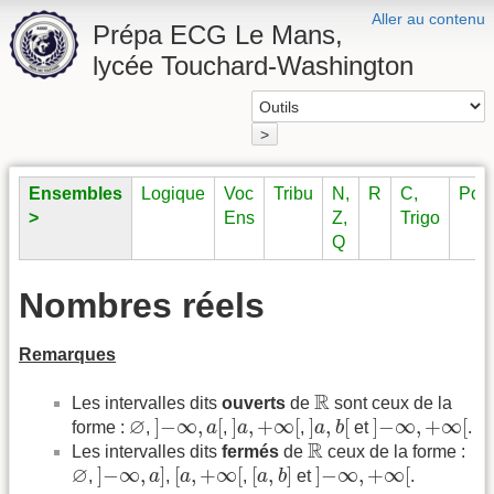
Aller au contenu
Prépa ECG Le Mans,
lycée Touchard-Washington
>
Ensembles
Logique
Voc
Tribu
N,
R
C,
Pol
>
Ens
Z,
Trigo
Q
Nombres réels
Remarques
R
R
Les intervalles dits
ouverts
de
sont ceux de la
]
−
∞
,
a
[
]
a
,
+
∞
[
]
a
,
b
[
]
−
∞
,
+
∞
[
∅
∅
]
−
∞
,
[
]
,
+
∞
[
]
,
[
]
−
∞
,
+
∞
[
forme :
,
a
,
a
,
a
b
et
.
R
R
Les intervalles dits
fermés
de
ceux de la forme :
]
−
∞
,
a
]
[
a
,
+
∞
[
[
a
,
b
]
]
−
∞
,
+
∞
[
∅
∅
]
−
∞
,
]
[
,
+
∞
[
[
,
]
]
−
∞
,
+
∞
[
,
a
,
a
,
a
b
et
.