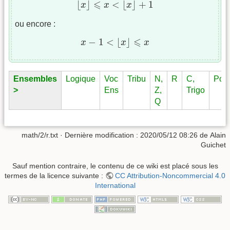
⩽
⌊
⌋
<
⌊
⌋
+
1
x
x
x
ou encore :
x
−
1
<
⌊
x
⌋
⩽
x
⩽
−
1
<
⌊
⌋
x
x
x
Ensembles
Logique
Voc
Tribu
N,
R
C,
Pol
>
Ens
Z,
Trigo
Q
math/2/r.txt
· Dernière modification :
2020/05/12 08:26
de
Alain
Guichet
Sauf mention contraire, le contenu de ce wiki est placé sous les
termes de la licence suivante :
CC Attribution-Noncommercial 4.0
International