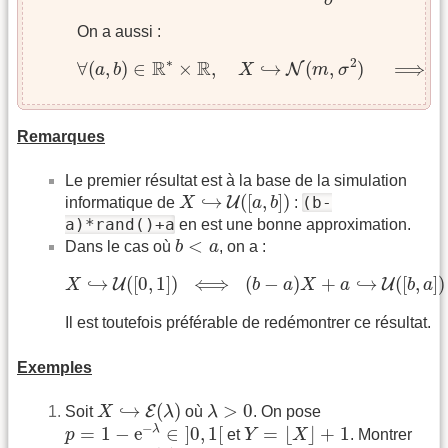
σ
On a aussi :
∀
(
a
,
b
)
∈
R
∗
×
R
,
X
↪
N
(
m
,
σ
2
)
⟹
a
X
∗
2
R
R
∀
(
,
)
∈
×
,
↪
(
,
)
⟹
N
a
b
X
m
σ
Remarques
Le premier résultat est à la base de la simulation
X
↪
U
(
[
a
,
b
]
)
↪
(
[
,
]
)
U
(b-
informatique de
X
a
b
:
a)*rand()+a
en est une bonne approximation.
b
<
a
<
Dans le cas où
b
a
, on a :
X
↪
U
(
[
0
,
1
]
)
⟺
(
b
−
a
)
X
+
a
↪
U
(
[
b
,
a
]
)
↪
(
[
0
,
1
]
)
⟺
(
−
)
+
↪
(
[
,
]
)
U
U
X
b
a
X
a
b
a
Il est toutefois préférable de redémontrer ce résultat.
Exemples
X
↪
E
(
λ
)
λ
>
0
↪
(
)
>
0
E
Soit
X
λ
où
λ
. On pose
p
=
1
−
e
−
λ
∈
]
0
,
1
[
Y
=
⌊
X
⌋
+
1
−
=
1
−
e
∈
]
0
,
1
[
=
⌊
⌋
+
1
λ
p
et
Y
X
. Montrer
Y
↪
G
(
p
)