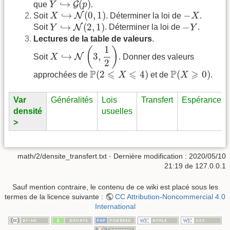
↪
(
)
G
que
Y
p
.
X
↪
N
(
0
,
1
)
−
X
↪
(
0
,
1
)
−
N
Soit
X
. Déterminer la loi de
X
.
Y
↪
N
(
2
,
1
)
−
Y
↪
(
2
,
1
)
−
N
Soit
Y
. Déterminer la loi de
Y
.
Lectures de la table de valeurs
.
X
↪
N
(
3
,
1
2
)
1
(
)
↪
3
,
N
Soit
X
. Donner des valeurs
2
P
(
2
⩽
X
⩽
4
)
P
(
X
⩾
0
)
P
⩽
⩽
P
⩾
(
2
4
)
(
0
)
approchées de
X
et de
X
.
Var
Généralités
Lois
Transfert
Espérance
densité
usuelles
>
math/2/densite_transfert.txt
· Dernière modification :
2020/05/10
21:19
de
127.0.0.1
Sauf mention contraire, le contenu de ce wiki est placé sous les
termes de la licence suivante :
CC Attribution-Noncommercial 4.0
International