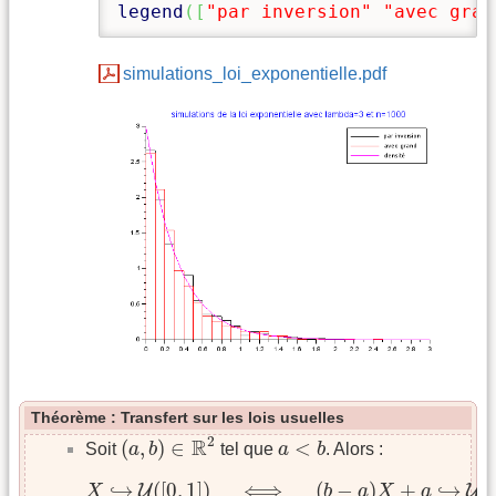
legend
(
[
"par inversion"
"avec gran
simulations_loi_exponentielle.pdf
Théorème : Transfert sur les lois usuelles
(
a
,
b
)
∈
R
2
a
<
b
2
R
(
,
)
∈
<
Soit
a
b
tel que
a
b
. Alors :
X
↪
U
(
[
0
,
1
]
)
⟺
(
b
−
a
)
X
+
a
↪
U
(
[
a
,
b
]
)
↪
(
[
0
,
1
]
)
⟺
(
−
)
+
↪
(
[
U
U
X
b
a
X
a