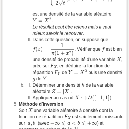
√
2
t
est une densité de la variable aléatoire
Y
=
X
2
2
=
Y
X
.
Le résultat peut être retenu mais il vaut
mieux savoir le retrouver
.
Dans cette question, on suppose que
f
(
x
)
=
1
π
(
1
+
x
2
)
1
f
(
)
=
f
x
. Vérifier que
f
est bien
2
(
1
+
)
π
x
X
une densité de probabilité d'une variable
X
,
F
X
préciser
F
, en déduire la fonction de
X
Y
=
X
2
F
Y
2
=
répartition
F
de
Y
X
puis une densité
Y
Y
g
g
de
Y
.
h
Déterminer une densité
h
de la variable
Z
=
|
X
|
=
|
|
aléatoire
Z
X
.
X
↪
U
(
[
−
1
,
1
]
)
↪
(
[
−
1
,
1
]
)
U
Appliquer au cas où
X
.
Méthode d'inversion
.
X
Soit
X
une variable aléatoire à densité dont la
F
X
fonction de répartition
F
est strictement croissante
X
]
a
,
b
[
−
∞
⩽
a
<
b
⩽
+
∞
⩽
⩽
]
,
[
−
∞
<
+
∞
sur
a
b
(avec
a
b
) et
]
a
,
b
[