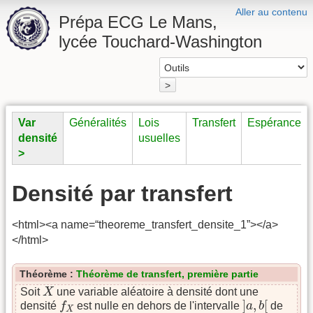
Aller au contenu
Prépa ECG Le Mans,
lycée Touchard-Washington
>
Var
Généralités
Lois
Transfert
Espérance
densité
usuelles
>
Densité par transfert
<html><a name=“theoreme_transfert_densite_1”></a>
</html>
Théorème :
Théorème de transfert, première partie
X
Soit
X
une variable aléatoire à densité dont une
]
a
,
b
[
f
X
]
,
[
densité
f
est nulle en dehors de l'intervalle
a
b
de
X