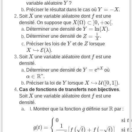
Y
variable aléatoire
Y
?
Y
=
−
X
=
−
Préciser le résultat dans le cas où
Y
X
.
X
f
Soit
X
une variable aléatoire dont
f
est une
X
(
Ω
)
⊂
]
0
,
+
∞
[
(
Ω
)
⊂
]
0
,
+
∞
[
densité. On suppose que
X
.
Y
=
ln
(
X
)
=
ln
(
)
Déterminer une densité de
Y
X
.
Z
=
1
X
1
=
Déterminer une densité de
Z
.
X
Y
Z
Préciser les lois de
Y
et de
Z
lorsque
X
↪
E
(
λ
)
↪
(
)
E
X
λ
.
X
f
Soit
X
une variable aléatoire dont
f
est une
densité.
Y
=
e
α
X
=
e
α
X
Déterminer une densité de
Y
où
α
∈
R
∗
∗
R
∈
α
.
X
↪
U
(
[
0
,
1
]
)
Y
↪
(
[
0
,
1
]
)
U
Préciser la loi de
Y
lorsque
X
.
Cas de fonctions de transferts non bijectives
.
X
f
Soit
X
une variable aléatoire dont
f
est une
densité.
R
g
R
Montrer que la fonction
g
définie sur
par :
⎧
g
(
t
)
=
{
0
si
t
⩽
0
1
2
t
[
f
(
t
)
+
f
(
−
t
)
]
si
t
>
0
0
si
t
⎨
1
⎩
(
)
=
g
t
√
√
si
+
−
[
(
)
(
)
]
t
f
t
f
t