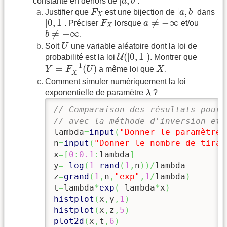
]
,
[
constante en dehors de
a
b
.
]
a
,
b
[
F
X
]
,
[
Justifier que
F
est une bijection de
a
b
dans
X
]
0
,
1
[
a
≠
−
∞
F
X
]
0
,
1
[
≠
−
∞
. Préciser
F
lorsque
a
et/ou
X
b
≠
+
∞
≠
+
∞
b
.
U
Soit
U
une variable aléatoire dont la loi de
U
(
]
0
,
1
[
)
(
]
0
,
1
[
)
U
probabilité est la loi
. Montrer que
Y
=
F
X
−
1
(
U
)
X
−
1
=
(
)
Y
F
U
a même loi que
X
.
X
Comment simuler numériquement la loi
λ
exponentielle de paramètre
λ
?
// Comparaison des résultats pour 
// avec la méthode d'inversion et 
lambda
=
input
(
"Donner le paramètre 
n
=
input
(
"Donner le nombre de tirag
x
=
[
0
:
0.1
:
lambda
]
y
=-
log
(
1
-
rand
(
1
,
n
)
)
/
lambda

z
=
grand
(
1
,
n
,
"exp"
,
1
/
lambda
)
t
=
lambda
*
exp
(
-
lambda
*
x
)
histplot
(
x
,
y
,
1
)
histplot
(
x
,
z
,
5
)
plot2d
(
x
,
t
,
6
)