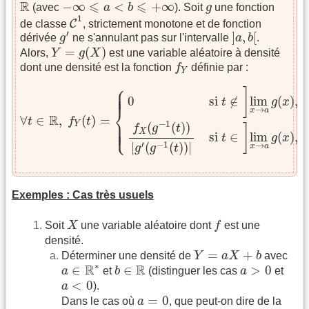
−
∞
⩽
a
<
b
⩽
+
∞
R
g
R
⩽
⩽
−
∞
<
+
∞
(avec
a
b
). Soit
g
une fonction
C
1
1
C
de classe
, strictement monotone et de fonction
]
a
,
b
[
g
′
′
]
,
[
dérivée
g
ne s'annulant pas sur l'intervalle
a
b
.
Y
=
g
(
X
)
=
(
)
Alors,
Y
g
X
est une variable aléatoire à densité
f
Y
dont une densité est la fonction
f
définie par :
Y
∀
t
∈
R
,
f
Y
(
t
)
=
{
0
si
t
∉
]
lim
x
→
a
g
(
x
)
,
lim
x
→
b
g
(
x
)
[
f
X
(
g
−
1
⎧
⎪

⎪

]
⎪

⎪
si
∉
lim
(
)
,
l
0
t
g
x
⎨
→
x
a
x
R
∀
∈
,
(
)
=
t
f
t
⎪

⎪

−
1
Y
⎪

(
(
)
)
⎩
⎪
f
g
t
]
X
si
∈
lim
(
)
,
l
t
g
x
′
−
1
|
(
(
)
)
|
→
x
a
g
g
t
x
Exemples : Cas très usuels
X
f
Soit
X
une variable aléatoire dont
f
est une
densité.
Y
=
a
X
+
b
=
+
Déterminer une densité de
Y
a
X
b
avec
a
∈
R
∗
b
∈
R
a
>
0
∗
R
R
∈
∈
>
0
a
et
b
(distinguer les cas
a
et
a
<
0
<
0
a
).
a
=
0
=
0
Dans le cas où
a
, que peut-on dire de la