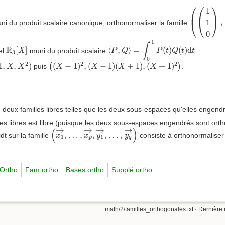
(
(
1
1
0
)
,
(
1
⎛
⎛
⎞
1
⎜
⎜
⎟
,
1
i du produit scalaire canonique, orthonormaliser la famille
⎝
⎝
⎠
0
⟨
P
,
Q
⟩
=
∫
0
1
P
(
t
)
Q
(
t
)
d
t
1
R
3
[
X
]
∫
R
[
]
⟨
,
⟩
=
(
)
(
)
d
el
muni du produit scalaire
.
X
P
Q
P
t
Q
t
t
3
0
1
,
X
,
X
2
)
(
(
X
−
1
)
2
,
(
X
−
1
)
(
X
+
1
)
,
(
X
+
1
)
2
)
2
2
2
1
,
,
)
(
−
1
)
,
(
−
1
)
(
+
1
)
,
(
+
1
)
(
)
puis
.
X
X
X
X
X
X
→
)
)
deux familles libres telles que les deux sous-espaces qu'elles engend
es libres est libre (puisque les deux sous-espaces engendrés sont orth
(
x
1
→
,
…
,
x
p
→
,
y
1
→
,
…
,
y
q
→
)
→
→
→
→
(
)
,
…
,
,
,
…
,
t sur la famille
consiste à orthonormalise
x
x
y
y
1
1
p
q
Ortho
Fam ortho
Bases ortho
Supplé ortho
math/2/familles_orthogonales.txt
· Dernière 