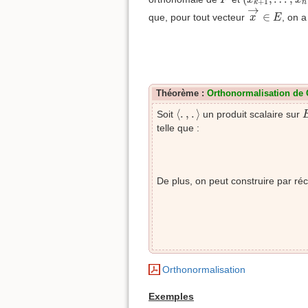
+
1
n
k
x
→
∈
E
→
∈
que, pour tout vecteur
, on a
x
E
Théorème :
Orthonormalisation de
⟨
.
,
.
⟩
⟨
.
,
.
⟩
Soit
un produit scalaire sur
telle que :
De plus, on peut construire par r
Orthonormalisation
Exemples