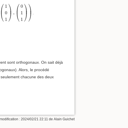
0
1
)
,
(
0
1
1
)
)
⎛
⎞
⎛
⎞
⎞
1
0
⎜
⎟
⎜
⎟
⎟
,
0
1
.
⎝
⎠
⎝
⎠
⎠
1
1
rent sont orthogonaux. On sait déjà
ogonaux). Alors, le procédé
r seulement chacune des deux
modification :
2024/02/21 22:11
de
Alain Guichet