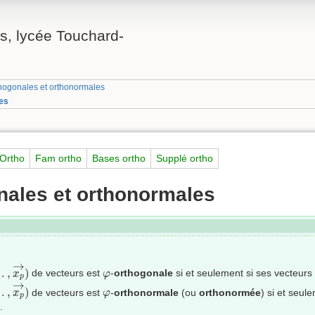
, lycée Touchard-
thogonales et orthonormales
les
Ortho
Fam ortho
Bases ortho
Supplé ortho
nales et orthonormales
,
…
,
x
p
→
)
→
φ
…
,
)
de vecteurs est
-
orthogonale
si et seulement si ses vecteur
x
φ
p
,
…
,
x
p
→
)
→
φ
…
,
)
de vecteurs est
-
orthonormale
(ou
orthonormée
) si et seul
x
φ
p
.