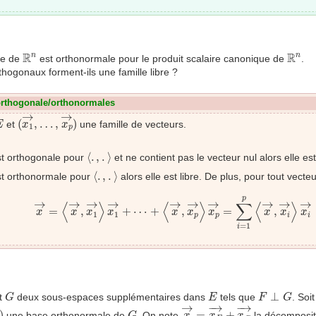
R
n
R
n
R
R
n
n
ue de
est orthonormale pour le produit scalaire canonique de
.
hogonaux forment-ils une famille libre ?
 orthogonale/orthonormales
(
x
1
→
,
…
,
x
p
→
)
→
→
E
(
,
…
,
)
et
une famille de vecteurs.
E
x
x
1
p
→
)
⟨
.
,
.
⟩
⟨
.
,
.
⟩
t orthogonale pour
et ne contient pas le vecteur nul alors elle est 
→
)
⟨
.
,
.
⟩
⟨
.
,
.
⟩
t orthonormale pour
alors elle est libre. De plus, pour tout vecte
x
→
=
⟨
x
→
,
x
1
→
⟩
x
1
→
+
⋯
+
⟨
x
→
,
x
p
→
⟩
x
p
→
=
∑
i
=
1
p
⟨
x
→
,
p
→
→
→
→
→
→
→
→
→
→
⟨
⟩
⟨
⟩
∑
⟨
⟩
=
,
+
⋯
+
,
=
,
x
x
x
x
x
x
x
x
x
x
1
1
p
p
i
i
=
1
i
G
E
F
⊥
G
⊥
t
deux sous-espaces supplémentaires dans
tels que
. Soi
G
E
F
G
x
→
=
x
F
→
+
x
G
→
x
n
→
)
→
−
→
−
→
G
)
=
+
une base orthonormale de
. On note
la décomposit
G
x
x
x