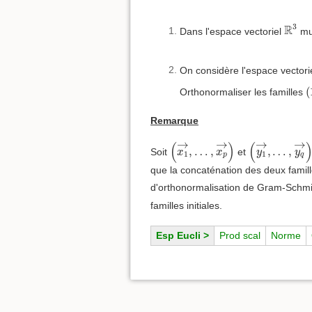
R
3
3
R
Dans l'espace vectoriel
mun
On considère l'espace vectori
(
(
Orthonormaliser les familles
Remarque
(
x
1
→
,
…
,
x
p
→
)
(
y
1
→
,
…
,
y
q
→
→
→
→
(
)
(
,
…
,
,
…
,
Soit
et
x
x
y
y
1
1
p
q
que la concaténation des deux famill
d'orthonormalisation de Gram-Schmid
familles initiales.
Esp Eucli >
Prod scal
Norme