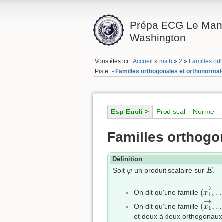
Prépa ECG Le Mans
Washington
Vous êtes ici :
Accueil
»
math
»
2
»
Familles or
Piste :
Familles orthogonales et orthonorma
•
Esp Eucli >
Prod scal
Norme
Familles orthogo
Définition
E
φ
Soit
un produit scalaire sur
.
φ
E
(
x
1
→
→
(
,
On dit qu'une famille
x
1
(
x
1
→
→
(
,
On dit qu'une famille
x
1
et deux à deux orthogonaux