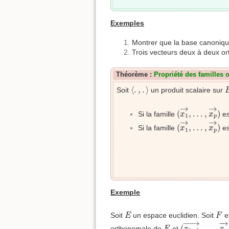
Exemples
Montrer que la base canoniq
Trois vecteurs deux à deux ort
Théorème :
Propriété des familles
⟨
.
,
.
⟩
⟨
.
,
.
⟩
Soit
un produit scalaire sur
(
x
1
→
,
…
,
x
p
→
→
(
,
…
,
)
Si la famille
es
x
x
1
p
(
x
1
→
,
…
,
x
p
→
→
(
,
…
,
)
Si la famille
es
x
x
1
p
Exemple
E
F
Soit
un espace euclidien. Soit
e
E
F
(
x
k
+
1
→
,
…
,
−
−
→
−
→
F
(
,
…
,
orthonomale de
et
F
x
x