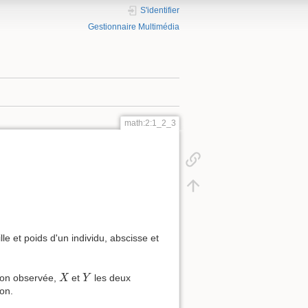
S'identifier
Gestionnaire Multimédia
math:2:1_2_3
le et poids d'un individu, abscisse et
X
Y
tion observée,
et
les deux
X
Y
ion.