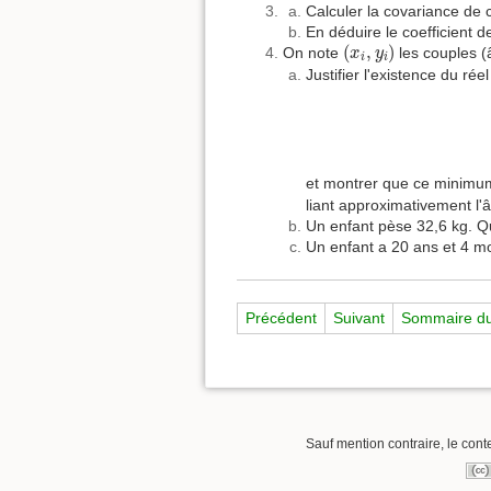
Calculer la covariance de c
En déduire le coefficient de
(
x
i
,
y
i
)
(
,
)
On note
les couples (
x
y
i
i
Justifier l'existence du réel
et montrer que ce minimum
liant approximativement l
Un enfant pèse 32,6 kg. Q
Un enfant a 20 ans et 4 mo
Précédent
Suivant
Sommaire du
Sauf mention contraire, le cont