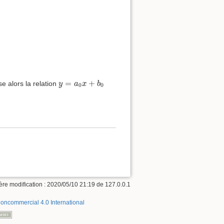
y
=
a
0
x
+
b
0
=
+
se alors la relation
y
a
x
b
0
0
ère modification :
2020/05/10 21:19
de
127.0.0.1
Noncommercial 4.0 International