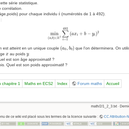
ette série statistique.
 corrélation.
i
âge,poids) pour chaque individu
(numérotés de 1 à 492).
i
 :
min
(
a
,
b
)
∈
R
2
∑
i
=
1
492
(
a
x
i
+
b
−
y
i
)
2
492
∑
2
min
(
+
−
)
a
x
b
y
i
i
2
R
(
,
)
∈
a
b
=
1
i
(
a
0
,
b
0
)
(
,
)
 est atteint en un unique couple
que l'on déterminera. On utili
a
b
0
0
x
y
'âge
au poids
.
x
y
uel est son âge approximatif ?
is. Quel est son poids approximatif ?
 chapitre 1
Maths en ECS2
Index
Forum maths
Accueil
math/2/1_2_3.txt
· Derni
enu de ce wiki est placé sous les termes de la licence suivante :
CC Attribution-