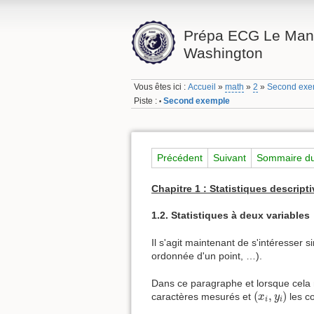
Prépa ECG Le Mans
Washington
Vous êtes ici :
Accueil
»
math
»
2
»
Second exe
Piste :
Second exemple
•
Précédent
Suivant
Sommaire du
Chapitre 1 : Statistiques descript
1.2. Statistiques à deux variables
Il s'agit maintenant de s'intéresser 
ordonnée d'un point, …).
Dans ce paragraphe et lorsque cela 
(
x
i
,
y
i
)
(
,
)
caractères mesurés et
les co
x
y
i
i