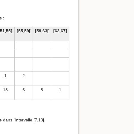
s :
[51,55[
[55,59[
[59,63[
[63,67]
1
2
18
6
8
1
 dans l'intervalle [7,13[.