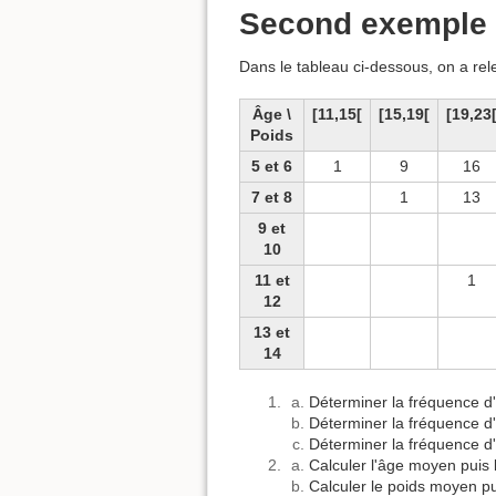
Second exemple
Dans le tableau ci-dessous, on a rel
Âge \
[11,15[
[15,19[
[19,23
Poids
5 et 6
1
9
16
7 et 8
1
13
9 et
10
11 et
1
12
13 et
14
Déterminer la fréquence d'e
Déterminer la fréquence d'e
Déterminer la fréquence d'e
Calculer l'âge moyen puis l
Calculer le poids moyen pui