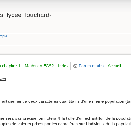
, lycée Touchard-
mple
 chapitre 1
Maths en ECS2
Index
Forum maths
Accueil
ives
simultanément à deux caractères quantitatifs d'une même population (tail
n
ne sera pas précisé, on notera
la taille d'un échantillon de la popula
n
i
uples de valeurs prises par les caractères sur l'individu
de la populat
i