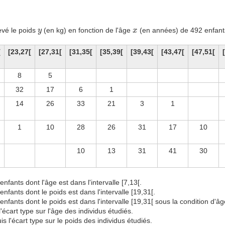
y
x
evé le poids
(en kg) en fonction de l'âge
(en années) de 492 enfant
y
x
[
[23,27[
[27,31[
[31,35[
[35,39[
[39,43[
[43,47[
[47,51[
8
5
32
17
6
1
14
26
33
21
3
1
1
10
28
26
31
17
10
10
13
31
41
30
nfants dont l'âge est dans l'intervalle [7,13[.
nfants dont le poids est dans l'intervalle [19,31[.
nfants dont le poids est dans l'intervalle [19,31[ sous la condition d'âge
'écart type sur l'âge des individus étudiés.
s l'écart type sur le poids des individus étudiés.