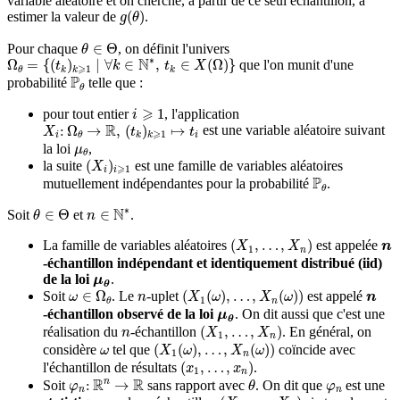
variable aléatoire et on cherche, à partir de ce seul échantillon, à
g
(
θ
)
(
)
estimer la valeur de
.
g
θ
θ
∈
Θ
∈
Θ
Pour chaque
, on définit l'univers
θ
Ω
θ
=
{
(
t
k
)
k
⩾
1
∣
∀
k
∈
N
∗
,
t
k
∈
X
(
Ω
)
}
∗
N
Ω
=
{
(
)
∣
∀
∈
,
∈
(
Ω
)
}
que l'on munit d'une
t
k
t
X
⩾
1
k
k
k
θ
P
θ
P
probabilité
telle que :
θ
i
⩾
1
⩾
1
pour tout entier
, l'application
i
X
i
:
Ω
θ
→
R
,
(
t
k
)
k
⩾
1
↦
t
i
R
:
Ω
→
,
(
)
↦
est une variable aléatoire suivant
X
t
t
⩾
1
i
i
k
k
θ
μ
θ
la loi
,
μ
θ
(
X
i
)
i
⩾
1
(
)
la suite
est une famille de variables aléatoires
X
⩾
1
i
i
P
θ
P
mutuellement indépendantes pour la probabilité
.
θ
n
∈
N
∗
θ
∈
Θ
∗
N
∈
Θ
∈
Soit
et
.
θ
n
(
X
1
,
…
,
X
n
)
n
(
,
…
,
)
La famille de variables aléatoires
est appelée
X
X
n
1
n
-échantillon indépendant et identiquement distribué (iid)
μ
θ
de la loi
.
μ
θ
(
X
1
(
ω
)
,
…
,
X
n
(
ω
)
)
ω
∈
Ω
θ
n
n
∈
Ω
(
(
)
,
…
,
(
)
)
Soit
. Le
-uplet
est appelé
ω
n
X
ω
X
ω
n
1
n
θ
μ
θ
-échantillon observé de la loi
. On dit aussi que c'est une
μ
θ
(
X
1
,
…
,
X
n
)
n
(
,
…
,
)
réalisation du
-échantillon
. En général, on
n
X
X
1
n
(
X
1
(
ω
)
,
…
,
X
n
(
ω
)
)
ω
(
(
)
,
…
,
(
)
)
considère
tel que
coïncide avec
ω
X
ω
X
ω
1
n
(
x
1
,
…
,
x
n
)
(
,
…
,
)
l'échantillon de résultats
.
x
x
1
n
θ
φ
n
:
R
n
→
R
φ
n
R
R
n
:
→
Soit
sans rapport avec
. On dit que
est une
φ
θ
φ
n
n
(
X
1
,
…
,
X
n
)
n