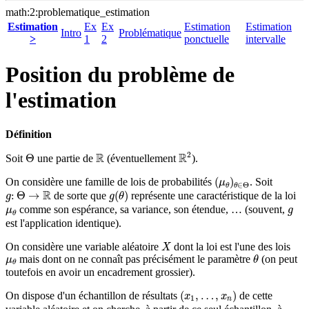
math:2:problematique_estimation
Estimation
Ex
Ex
Estimation
Estimation
Intro
Problématique
>
1
2
ponctuelle
intervalle
Position du problème de
l'estimation
Définition
R
2
Θ
R
2
R
R
Θ
Soit
une partie de
(éventuellement
).
(
μ
θ
)
θ
∈
Θ
(
)
On considère une famille de lois de probabilités
. Soit
μ
∈
Θ
θ
θ
g
(
θ
)
g
:
Θ
→
R
R
:
Θ
→
(
)
de sorte que
représente une caractéristique de la loi
g
g
θ
μ
θ
g
comme son espérance, sa variance, son étendue, … (souvent,
μ
g
θ
est l'application identique).
X
On considère une variable aléatoire
dont la loi est l'une des lois
X
θ
μ
θ
mais dont on ne connaît pas précisément le paramètre
(on peut
μ
θ
θ
toutefois en avoir un encadrement grossier).
(
x
1
,
…
,
x
n
)
(
,
…
,
)
On dispose d'un échantillon de résultats
de cette
x
x
1
n