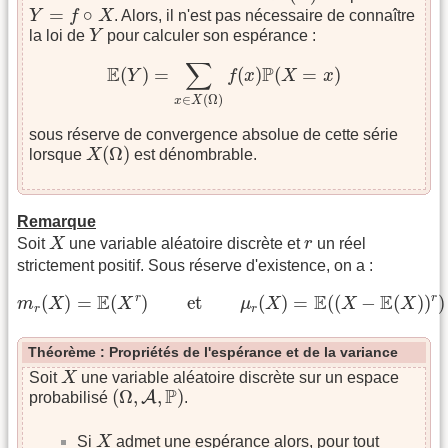
Y
=
f
∘
X
=
∘
Y
f
X
. Alors, il n'est pas nécessaire de connaître
Y
la loi de
Y
pour calculer son espérance :
E
(
Y
)
=
∑
x
∈
X
(
Ω
)
f
(
x
)
P
(
X
=
x
)
∑
E
P
(
)
=
(
)
(
=
)
Y
f
x
X
x
∈
(
Ω
)
x
X
sous réserve de convergence absolue de cette série
X
(
Ω
)
(
Ω
)
lorsque
X
est dénombrable.
Remarque
X
r
Soit
X
une variable aléatoire discrète et
r
un réel
strictement positif. Sous réserve d'existence, on a :
m
r
(
X
)
=
E
(
X
r
)
et
μ
r
(
X
)
=
E
(
(
X
−
E
(
X
)
)
r
)
E
E
E
r
r
(
)
=
(
)
et
(
)
=
(
(
−
(
)
)
)
m
X
X
μ
X
X
X
r
r
Théorème : Propriétés de l'espérance et de la variance
X
Soit
X
une variable aléatoire discrète sur un espace
(
Ω
,
A
,
P
)
P
(
Ω
,
,
)
A
probabilisé
.
X
Si
X
admet une espérance alors, pour tout