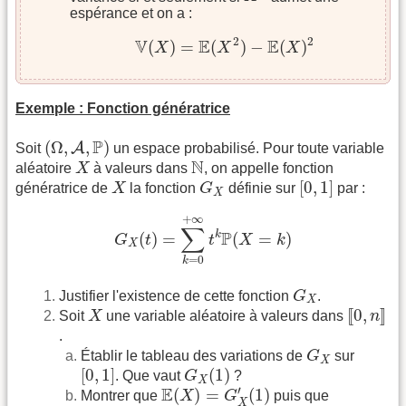
espérance et on a :
V
(
X
)
=
E
(
X
2
)
−
E
(
X
)
2
2
2
V
E
E
(
)
=
(
)
−
(
)
X
X
X
Exemple : Fonction génératrice
(
Ω
,
A
,
P
)
P
(
Ω
,
,
)
A
Soit
un espace probabilisé. Pour toute variable
X
N
N
aléatoire
X
à valeurs dans
, on appelle fonction
[
0
,
1
]
X
G
X
[
0
,
1
]
génératrice de
X
la fonction
G
définie sur
par :
X
G
X
(
t
)
=
∑
k
=
0
+
∞
t
k
P
(
X
=
k
)
+
∞
∑
P
k
(
)
=
(
=
)
G
t
t
X
k
X
=
0
k
G
X
Justifier l'existence de cette fonction
G
.
X
[
[
0
,
n
]
]
X
[
[
0
,
]
]
Soit
X
une variable aléatoire à valeurs dans
n
.
G
X
Établir le tableau des variations de
G
sur
X
[
0
,
1
]
G
X
(
1
)
[
0
,
1
]
(
1
)
. Que vaut
G
?
X
E
(
X
)
=
G
X
′
(
1
)
E
′
(
)
=
(
1
)
Montrer que
X
G
puis que
X