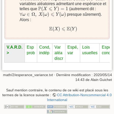
variables aléatoires admettant une espérance et
P
(
X
⩽
Y
)
=
1
P
⩽
(
)
=
1
telles que
X
Y
(autrement dit :
∀
ω
∈
Ω
,
X
(
ω
)
⩽
Y
(
ω
)
⩽
∀
∈
Ω
,
(
)
(
)
ω
X
ω
Y
ω
presque sûrement).
Alors :
E
(
X
)
⩽
E
(
Y
)
E
⩽
E
(
)
(
)
X
Y
V.A.R.D.
Esp
Cond,
Var
Espé,
Lois
Espé
>
prob
indép
aléa
var
usuelles
condi
discr
math/2/esperance_variance.txt
· Dernière modification :
2020/05/14
14:43
de
Alain Guichet
Sauf mention contraire, le contenu de ce wiki est placé sous les
termes de la licence suivante :
CC Attribution-Noncommercial 4.0
International