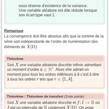
sous réserve d'existence de la variance.
Une variable aléatoire est dite réduite lorsque
son écart type vaut 1.
Remarque
La convergence doit être absolue afin que la somme de la
série soit indépendante de l'ordre de numérotation des
X
(
Ω
)
(
Ω
)
éléments de
X
.
Théorème
X
Soit
X
une variable aléatoire discrète infinie admettant
k
∈
N
∗
∗
N
∈
un moment d'ordre
k
. Alors elle admet un
k
moment pour tous les ordres inférieurs à
k
c'est à dire
r
∈
[
[
1
,
k
]
]
r
∈
[
[
1
,
]
]
à tous les ordres
r
tels que
r
k
.
Théorème : Théorème de transfert
(2nde partie)
X
f
:
I
→
R
R
:
→
Soit
X
une variable aléatoire discrète et
f
I
où
X
(
Ω
)
I
R
R
(
Ω
)
I
est un intervalle de
contenant
X
. On pose