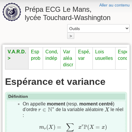
Aller au contenu
Prépa ECG Le Mans,
lycée Touchard-Washington
>
V.A.R.D.
Esp
Cond,
Var
Espé,
Lois
Espé
>
prob
indép
aléa
var
usuelles
condi
discr
Espérance et variance
Définition
On appelle
moment
(resp.
moment centré
)
r
∈
N
∗
X
∗
N
∈
d'ordre
r
de la variable aléatoire
X
le réel
:
m
r
(
X
)
=
∑
x
∈
X
(
Ω
)
x
r
P
(
X
=
x
)
∑
P
r
(
)
=
(
=
)
m
X
x
X
x
r