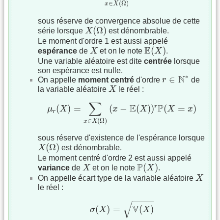
∈
(
Ω
)
x
X
sous réserve de convergence absolue de cette
X
(
Ω
)
(
Ω
)
série lorsque
X
est dénombrable.
Le moment d'ordre 1 est aussi appelé
E
(
X
)
X
E
(
)
espérance
de
X
et on le note
X
.
Une variable aléatoire est dite
centrée
lorsque
son espérance est nulle.
r
∈
N
∗
∗
N
∈
On appelle
moment centré
d'ordre
r
de
X
la variable aléatoire
X
le réel :
μ
r
(
X
)
=
∑
x
∈
X
(
Ω
)
(
x
−
E
(
X
)
)
r
P
(
X
=
x
)
∑
E
P
r
(
)
=
(
−
(
)
)
(
=
)
μ
X
x
X
X
x
r
∈
(
Ω
)
x
X
sous réserve d'existence de l'espérance lorsque
X
(
Ω
)
(
Ω
)
X
est dénombrable.
Le moment centré d'ordre 2 est aussi appelé
P
(
X
)
X
P
(
)
variance
de
X
et on le note
X
.
X
On appelle écart type de la variable aléatoire
X
le réel :
σ
(
X
)
=
V
(
X
)
√
V
(
)
=
(
)
σ
X
X