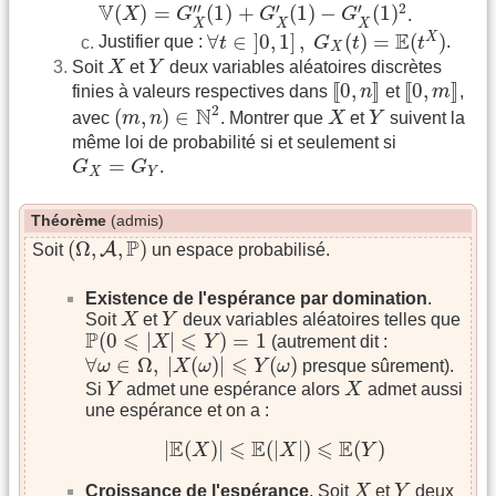
V
(
X
)
=
G
X
″
(
1
)
+
G
X
′
(
1
)
−
G
X
′
(
1
)
2
V
2
′′
′
′
(
)
=
(
1
)
+
(
1
)
−
(
1
)
X
G
G
G
.
X
X
X
∀
t
∈
]
0
,
1
]
,
G
X
(
t
)
=
E
(
t
X
)
E
∀
∈
]
0
,
1
]
,
(
)
=
(
)
X
Justifier que :
t
G
t
t
.
X
X
Y
Soit
X
et
Y
deux variables aléatoires discrètes
[
[
0
,
n
]
]
[
[
0
,
m
]
]
[
[
0
,
]
]
[
[
0
,
]
]
finies à valeurs respectives dans
n
et
m
,
(
m
,
n
)
∈
N
2
X
Y
2
N
(
,
)
∈
avec
m
n
. Montrer que
X
et
Y
suivent la
même loi de probabilité si et seulement si
G
X
=
G
Y
=
G
G
.
X
Y
Théorème
(admis)
(
Ω
,
A
,
P
)
P
(
Ω
,
,
)
A
Soit
un espace probabilisé.
Existence de l'espérance par domination
.
X
Y
Soit
X
et
Y
deux variables aléatoires telles que
P
(
0
⩽
|
X
|
⩽
Y
)
=
1
P
⩽
⩽
(
0
|
|
)
=
1
X
Y
(autrement dit :
∀
ω
∈
Ω
,
|
X
(
ω
)
|
⩽
Y
(
ω
)
⩽
∀
∈
Ω
,
|
(
)
|
(
)
ω
X
ω
Y
ω
presque sûrement).
Y
X
Si
Y
admet une espérance alors
X
admet aussi
une espérance et on a :
|
E
(
X
)
|
⩽
E
(
|
X
|
)
⩽
E
(
Y
)
E
⩽
E
⩽
E
|
(
)
|
(
|
|
)
(
)
X
X
Y
X
Y
Croissance de l'espérance
. Soit
X
et
Y
deux