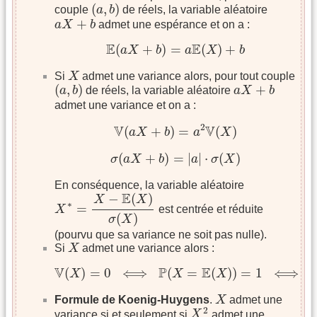
(
a
,
b
)
(
,
)
couple
a
b
de réels, la variable aléatoire
a
X
+
b
+
a
X
b
admet une espérance et on a :
E
(
a
X
+
b
)
=
a
E
(
X
)
+
b
E
E
(
+
)
=
(
)
+
a
X
b
a
X
b
X
Si
X
admet une variance alors, pour tout couple
(
a
,
b
)
a
X
+
b
(
,
)
+
a
b
de réels, la variable aléatoire
a
X
b
admet une variance et on a :
V
(
a
X
+
b
)
=
a
2
V
(
X
)
2
V
V
(
+
)
=
(
)
a
X
b
a
X
σ
(
a
X
+
b
)
=
|
a
|
⋅
σ
(
X
)
(
+
)
=
|
|
⋅
(
)
σ
a
X
b
a
σ
X
En conséquence, la variable aléatoire
X
∗
=
X
−
E
(
X
)
σ
(
X
)
E
−
(
)
X
X
∗
=
X
est centrée et réduite
(
)
σ
X
(pourvu que sa variance ne soit pas nulle).
X
Si
X
admet une variance alors :
V
(
X
)
=
0
⟺
P
(
X
=
E
(
X
)
)
=
1
⟺
X
=
E
(
X
)
1
V
P
E
(
)
=
0
⟺
(
=
(
)
)
=
1
⟺
X
X
X
X
Formule de Koenig-Huygens
.
X
admet une
X
2
2
variance si et seulement si
X
admet une