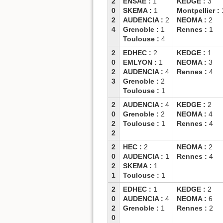
2
ENSAE :
1
KEDGE :
3
0
SKEMA :
1
Montpellier :
2
AUDENCIA :
2
NEOMA :
2
4
Grenoble :
1
Rennes :
1
Toulouse :
4
2
EDHEC :
2
KEDGE :
1
0
EMLYON :
1
NEOMA :
3
2
AUDENCIA :
4
Rennes :
4
3
Grenoble :
2
Toulouse :
1
2
AUDENCIA :
4
KEDGE :
2
0
Grenoble :
2
NEOMA :
4
2
Toulouse :
1
Rennes :
4
2
2
HEC :
2
NEOMA :
2
0
AUDENCIA :
1
Rennes :
4
2
SKEMA :
1
1
Toulouse :
1
2
EDHEC :
1
KEDGE :
2
0
AUDENCIA :
4
NEOMA :
6
2
Grenoble :
1
Rennes :
2
0