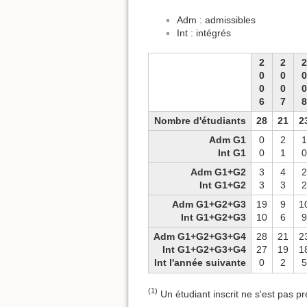
Adm : admissibles
Int : intégrés
2
2
2
0
0
0
0
0
0
6
7
8
Nombre d'étudiants
28
21
2
Adm G1
0
2
1
Int G1
0
1
0
Adm G1+G2
3
4
2
Int G1+G2
3
3
2
Adm G1+G2+G3
19
9
1
Int G1+G2+G3
10
6
9
Adm G1+G2+G3+G4
28
21
2
Int G1+G2+G3+G4
27
19
1
Int l'année suivante
0
2
5
(1)
Un étudiant inscrit ne s'est pas pr