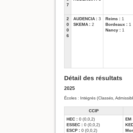
7
2
AUDENCIA :
3
Reims :
1
0
SKEMA :
2
Bordeaux :
1
0
Nancy :
1
6
Détail des résultats
2025
Écoles : Intégrés (Classés, Admissible
CCIP
HEC :
0 (0,0,2)
EM 
ESSEC :
0 (0,0,2)
KE
ESCP :
0 (0,0,2)
Mon