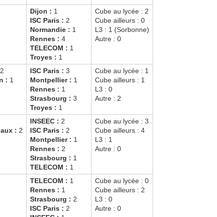
Dijon :
1
Cube au lycée : 2
ISC Paris :
2
Cube ailleurs : 0
Normandie :
1
L3 : 1 (Sorbonne)
Rennes :
4
Autre : 0
TELECOM :
1
Troyes :
1
2
ISC Paris :
3
Cube au lycée : 1
n :
1
Montpellier :
1
Cube ailleurs : 1
Rennes :
1
L3 : 0
Strasbourg :
3
Autre : 2
Troyes :
1
INSEEC :
2
Cube au lycée : 3
aux :
2
ISC Paris :
2
Cube ailleurs : 4
Montpellier :
1
L3 : 1
Rennes :
2
Autre : 0
Strasbourg :
1
TELECOM :
1
TELECOM :
1
Cube au lycée : 0
Rennes :
1
Cube ailleurs : 2
Strasbourg :
2
L3 : 0
ISC Paris :
2
Autre : 0