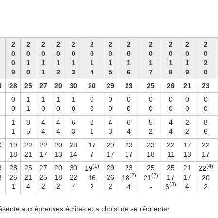
2
2
2
2
2
2
2
2
2
2
2
2
0
0
0
0
0
0
0
0
0
0
0
0
0
1
1
1
1
1
1
1
1
1
1
2
9
0
1
2
3
4
5
6
7
8
9
0
3
28
25
27
20
30
20
29
23
25
26
21
23
0
1
1
1
1
0
0
0
0
0
0
0
0
1
0
0
0
0
0
0
0
0
0
0
1
8
4
4
6
2
4
6
5
4
2
8
1
5
4
4
3
1
3
4
2
4
2
6
0
19
22
22
20
28
17
29
23
23
22
17
22
18
21
17
13
14
7
17
17
18
11
13
17
(1)
(4)
3
28
25
27
20
30
29
23
25
25
21
19
22
(2)
(2)
8
25
21
25
18
22
26
17
17
16
18
21
20
(3)
1
4
2
2
7
2
4
2
4
-
6
2
ésenté aux épreuves écrites et a choisi de se réorienter.