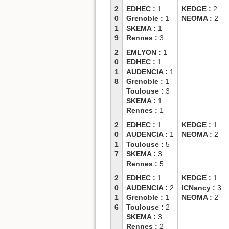
2
EDHEC :
1
KEDGE :
2
0
Grenoble :
1
NEOMA :
2
1
SKEMA :
1
9
Rennes :
3
2
EMLYON :
1
0
EDHEC :
1
1
AUDENCIA :
1
8
Grenoble :
1
Toulouse :
3
SKEMA :
1
Rennes :
1
2
EDHEC :
1
KEDGE :
1
0
AUDENCIA :
1
NEOMA :
2
1
Toulouse :
5
7
SKEMA :
3
Rennes :
5
2
EDHEC :
1
KEDGE :
1
0
AUDENCIA :
2
ICNancy :
3
1
Grenoble :
1
NEOMA :
2
6
Toulouse :
2
SKEMA :
3
Rennes :
2