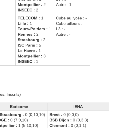
Montpellier :
2
Autre : 1
INSEEC :
2
TELECOM :
1
Cube au lycée : -
Lille :
1
Cube ailleurs : -
Tours-Poitiers :
1
L3 : -
Rennes :
2
Autre : -
Strasbourg :
2
ISC Paris :
5
Le Havre :
1
Montpellier :
3
INSEEC :
1
s, Inscrits)
Ecricome
IENA
Strasbourg :
0 (0,10,10)
Brest :
0 (0,0,0)
DGE :
0 (7,9,10)
BSB Dijon :
0 (0,3,3)
tpellier :
1 (5,10,10)
Clermont :
0 (0,1,1)