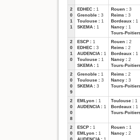
2
EDHEC :
1
Rouen :
3
0
Grenoble :
3
Reims :
3
1
Toulouse :
1
Bordeaux :
1
1
SKEMA :
1
Nancy :
1
Tours-Poitier
2
ESCP :
1
Rouen :
2
0
EDHEC :
3
Reims :
2
1
AUDENCIA :
1
Bordeaux :
1
0
Toulouse :
1
Nancy :
2
SKEMA :
1
Tours-Poitier
2
Grenoble :
1
Reims :
2
0
Toulouse :
3
Nancy :
3
0
SKEMA :
3
Tours-Poitier
9
2
EMLyon :
1
Toulouse :
1
0
AUDENCIA :
1
Bordeaux :
1
0
Tours-Poitier
8
2
ESCP :
1
Rouen :
1
0
EMLyon :
1
Nancy :
2
0
AUDENCIA :
1