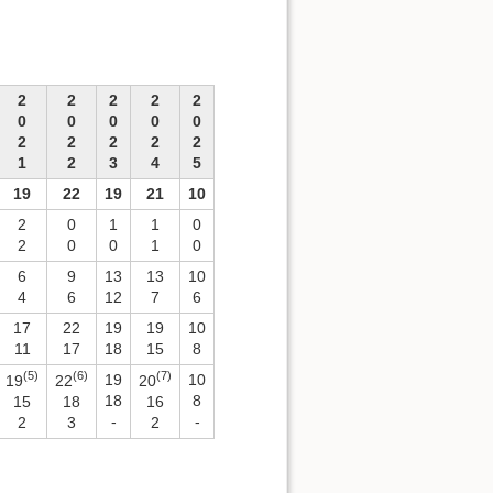
2
2
2
2
2
0
0
0
0
0
2
2
2
2
2
1
2
3
4
5
19
22
19
21
10
2
0
1
1
0
2
0
0
1
0
6
9
13
13
10
4
6
12
7
6
17
22
19
19
10
11
17
18
15
8
(5)
(6)
(7)
19
10
19
22
20
18
8
15
18
16
-
-
2
3
2