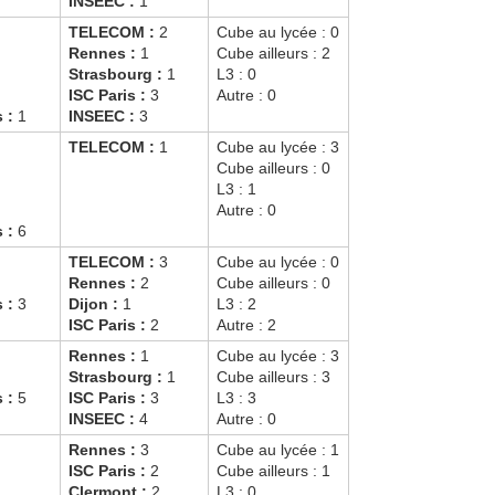
INSEEC :
1
TELECOM :
2
Cube au lycée : 0
Rennes :
1
Cube ailleurs : 2
Strasbourg :
1
L3 : 0
ISC Paris :
3
Autre : 0
s :
1
INSEEC :
3
TELECOM :
1
Cube au lycée : 3
Cube ailleurs : 0
L3 : 1
Autre : 0
s :
6
TELECOM :
3
Cube au lycée : 0
Rennes :
2
Cube ailleurs : 0
s :
3
Dijon :
1
L3 : 2
ISC Paris :
2
Autre : 2
Rennes :
1
Cube au lycée : 3
Strasbourg :
1
Cube ailleurs : 3
s :
5
ISC Paris :
3
L3 : 3
INSEEC :
4
Autre : 0
Rennes :
3
Cube au lycée : 1
ISC Paris :
2
Cube ailleurs : 1
Clermont :
2
L3 : 0