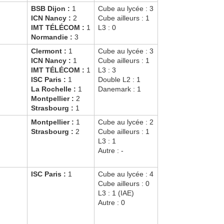
BSB Dijon :
1
Cube au lycée : 3
ICN Nancy :
2
Cube ailleurs : 1
IMT TÉLÉCOM :
1
L3 : 0
Normandie :
3
Clermont :
1
Cube au lycée : 3
ICN Nancy :
1
Cube ailleurs : 1
IMT TÉLÉCOM :
1
L3 : 3
ISC Paris :
1
Double L2 : 1
La Rochelle :
1
Danemark : 1
Montpellier :
2
Strasbourg :
1
Montpellier :
1
Cube au lycée : 2
Strasbourg :
2
Cube ailleurs : 1
L3 : 1
Autre : -
ISC Paris :
1
Cube au lycée : 4
Cube ailleurs : 0
L3 : 1 (IAE)
Autre : 0