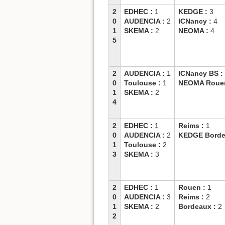
2
EDHEC :
1
KEDGE :
3
0
AUDENCIA :
2
ICNancy :
4
1
SKEMA :
2
NEOMA :
4
5
2
AUDENCIA :
1
ICNancy BS :
0
Toulouse :
1
NEOMA Roue
1
SKEMA :
2
4
2
EDHEC :
1
Reims :
1
0
AUDENCIA :
2
KEDGE Borde
1
Toulouse :
2
3
SKEMA :
3
2
EDHEC :
1
Rouen :
1
0
AUDENCIA :
3
Reims :
2
1
SKEMA :
2
Bordeaux :
2
2