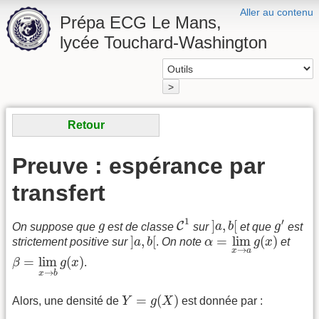
Aller au contenu
Prépa ECG Le Mans,
lycée Touchard-Washington
>
Retour
Preuve : espérance par
transfert
C
1
]
a
,
b
[
g
′
1
g
′
]
,
[
C
On suppose que
g
est de classe
sur
a
b
et que
g
est
]
a
,
b
[
α
=
lim
x
→
a
g
(
x
)
]
,
[
=
lim
(
)
strictement positive sur
a
b
.
On note
α
g
x
et
→
x
a
β
=
lim
x
→
b
g
(
x
)
=
lim
(
)
β
g
x
.
→
x
b
Y
=
g
(
X
)
=
(
)
Alors, une densité de
Y
g
X
est donnée par :