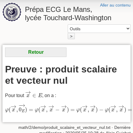
Aller au contenu
Prépa ECG Le Mans,
lycée Touchard-Washington
>
Retour
Preuve : produit scalaire
et vecteur nul
x
→
∈
E
→
∈
Pour tout
x
E
, on a :
φ
(
x
→
,
0
E
→
)
=
φ
(
x
→
,
x
→
−
x
→
)
=
φ
(
x
→
,
x
→
)
−
φ
(
x
→
,
x
→
−
→
→
→
→
→
→
→
→
→
(
,
0
)
=
(
,
−
)
=
(
,
)
−
(
,
)
=
φ
x
φ
x
x
x
φ
x
x
φ
x
x
E
math/2/demo/produit_scalaire_et_vecteur_nul.txt
· Dernière