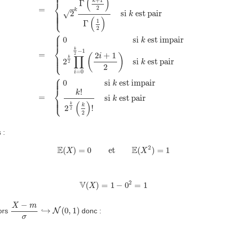
⎪
(
)
k
⎨
Γ
2
=
⎪

k
⎪

2
si 
 est pair
⎪

√
⎩
k
⎪
(
)
1
Γ
2
⎧
⎪

⎪
0
si 
 est impair
k
⎨
k
−
1
=
2
+
1
⎪

2
(
)
i
∏
⎩
⎪
k
2
si 
 est pair
k
2
2
=
0
i
⎧
⎪

⎪
0
si 
 est impair
k
⎨
!
k
=
⎪

si 
 est pair
⎩
⎪
k
(
)
k
k
2
!
2
2
 :
E
(
X
)
=
0
et
E
(
X
2
)
=
1
2
E
E
(
)
=
0
et
(
)
=
1
X
X
V
(
X
)
=
1
−
0
2
=
1
2
V
(
)
=
1
−
0
=
1
X
X
−
m
σ
↪
N
(
0
,
1
)
−
X
m
↪
(
0
,
1
)
ors
N
donc :
σ