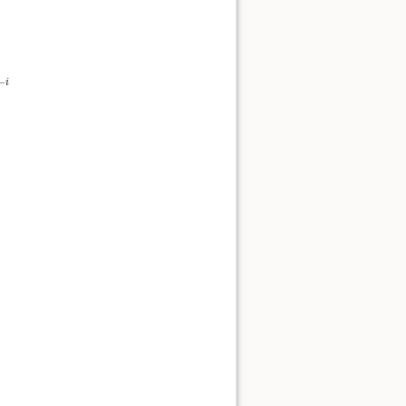
=
b
k
+
1
−
a
k
+
1
(
k
+
1
)
(
b
−
a
)
=
1
k
+
1
∑
i
=
0
k
a
i
b
k
−
i
−
i
x
λ
)
k
e
−
x
d
x
=
Γ
(
k
+
1
)
λ
k
=
k
!
λ
k