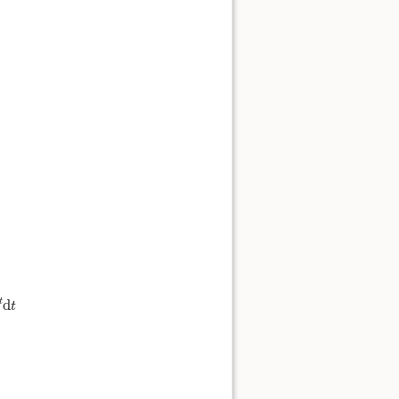
=
Γ
(
k
+
ν
)
Γ
(
ν
)
=
∏
i
=
0
k
−
1
Γ
(
i
+
ν
+
1
)
Γ
(
i
+
ν
)
=
∏
i
=
0
k
−
1
(
i
+
ν
)
d
t
t