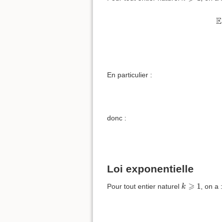
E
E
En particulier :
donc :
Loi exponentielle
k
⩾
1
⩾
1
Pour tout entier naturel
, on a 
k