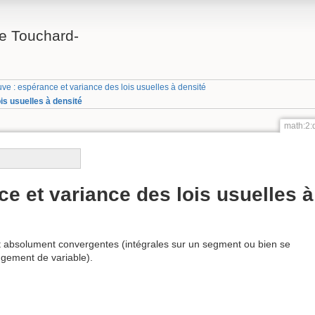
e Touchard-
ve : espérance et variance des lois usuelles à densité
is usuelles à densité
math:2:
e et variance des lois usuelles à
ont absolument convergentes (intégrales sur un segment ou bien se
gement de variable).
: