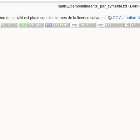
math/2/demo/bilinearite_par_symetrie.txt
· Derni
enu de ce wiki est placé sous les termes de la licence suivante :
CC Attribution-