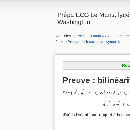
Prépa ECG Le Mans, lycé
Washington
Vous êtes ici :
Accueil
»
math
»
2
»
demo
»
Preu
Piste :
Preuve : bilinéarite par symétrie
•
Ret
Preuve : bilinéar
(
x
→
,
y
→
,
z
→
)
∈
E
3
(
λ
,
μ
)
∈
R
→
→
→
3
(
,
,
)
∈
(
,
)
∈
Soit
et
x
y
z
E
λ
μ
φ
(
x
→
,
λ
y
→
+
→
→
(
,
+
φ
x
λ
y
μ
d'où la linéarité par rapport à la sec