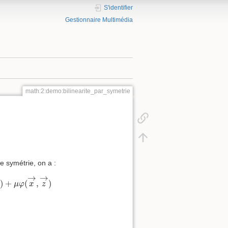
S'identifier
Gestionnaire Multimédia
math:2:demo:bilinearite_par_symetrie
re symétrie, on a :
y
→
)
+
μ
φ
(
x
→
,
z
→
)
→
→
→
)
+
(
,
)
μ
φ
x
z