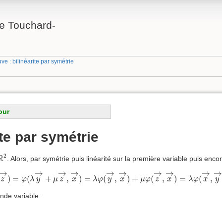
e Touchard-
ve : bilinéarite par symétrie
our
ite par symétrie
2
2
R
. Alors, par symétrie puis linéarité sur la première variable puis enco
μ
z
→
)
=
φ
(
λ
y
→
+
μ
z
→
,
x
→
)
=
λ
φ
(
y
→
,
x
→
)
+
μ
φ
(
z
→
,
x
→
)
=
λ
φ
(
x
→
,
→
→
→
→
→
→
→
→
→
)
=
(
+
,
)
=
(
,
)
+
(
,
)
=
(
,
z
φ
λ
y
μ
z
x
λ
φ
y
x
μ
φ
z
x
λ
φ
x
y
onde variable.